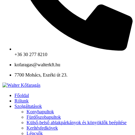
+36 30 277 8210
kofaragas@walterkft.hu
7700 Mohács, Eszéki út 23.
Főoldal
Rólunk
Szolgáltatások
Konyhapultok
Fürdőszobapultok
Külső-belső ablakpárkányok és könyöklők beépítése
Kerítésfedkövek
Lépcsők