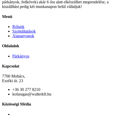
párkányok, fedkövek) akár 6 óra alatt elkészülhet megrendelése, a
kiszállítást pedig két munkanapon belül vállaljuk!
Menü
Rólunk
Szolgáltatások
Alapanyagok
Oldalaink
Párkányos
Kapcsolat
7700 Mohács,
Eszéki út. 23
+36 30 277 8210
kofaragas@walterkft.hu
Közösségi Média