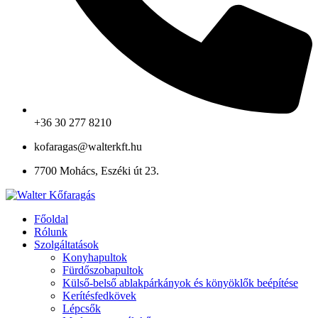
+36 30 277 8210
kofaragas@walterkft.hu
7700 Mohács, Eszéki út 23.
Főoldal
Rólunk
Szolgáltatások
Konyhapultok
Fürdőszobapultok
Külső-belső ablakpárkányok és könyöklők beépítése
Kerítésfedkövek
Lépcsők