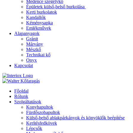
Medence szegélykő
Épületek külső-belső burkolása
Kerti burkolatok
Kandallók
Kéménysapka
Emlékművek
Alapanyagok
Gránit
Márvány
Mészkő
Technikai kő
Onyx
Kapcsolat
Főoldal
Rólunk
Szolgáltatások
Konyhapultok
Fürdőszobapultok
Külső-belső ablakpárkányok és könyöklők beépítése
Kerítésfedkövek
Lépcsők