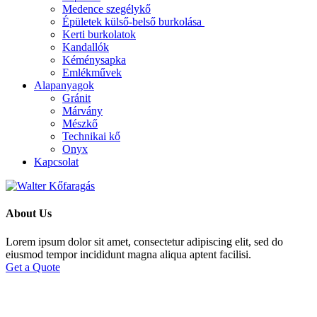
Medence szegélykő
Épületek külső-belső burkolása
Kerti burkolatok
Kandallók
Kéménysapka
Emlékművek
Alapanyagok
Gránit
Márvány
Mészkő
Technikai kő
Onyx
Kapcsolat
About Us
Lorem ipsum dolor sit amet, consectetur adipiscing elit, sed do
eiusmod tempor incididunt magna aliqua aptent facilisi.
Get a Quote